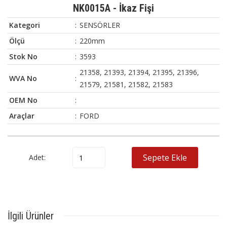
NK0015A - İkaz Fişi
Kategori
:
SENSÖRLER
Ölçü
:
220mm
Stok No
:
3593
21358, 21393, 21394, 21395, 21396,
WVA No
:
21579, 21581, 21582, 21583
OEM No
:
Araçlar
:
FORD
OEM
Marka
Model
WVA No
Sepete Ekle
Adet:
No
21358, 21393, 21394, 21395,
FORD
-
-
21396, 21579, 21581, 21582,
21583
İlgili Ürünler