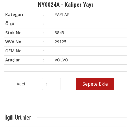
NY0024A - Kaliper Yayı
Kategori
:
YAYLAR
Ölçü
:
Stok No
:
3845
WVA No
:
29125
OEM No
:
Araçlar
:
VOLVO
Marka
Model
OEM No
WVA No
Sepete Ekle
Adet:
VOLVO
-
-
29125
İlgili Ürünler