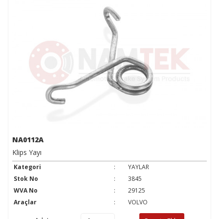
NA0112A
Klips Yayı
Kategori
:
YAYLAR
Stok No
:
3845
WVA No
:
29125
Araçlar
:
VOLVO