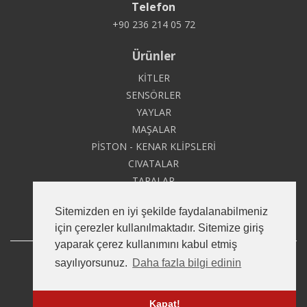
Telefon
+90 236 214 05 72
Ürünler
KİTLER
SENSÖRLER
YAYLAR
MAŞALAR
PİSTON - KENAR KLİPSLERİ
CIVATALAR
TAPALAR
AKSESUARLAR
Sitemizden en iyi şekilde faydalanabilmeniz
için çerezler kullanılmaktadır. Sitemize giriş
yaparak çerez kullanımını kabul etmiş
Copyright © 2020
Namtek
Tüm Hakları Saklıdır.
sayılıyorsunuz.
Daha fazla bilgi edinin
KVKK Aydınlatma Metni
Kapat!
Developed by
Roll Yapım